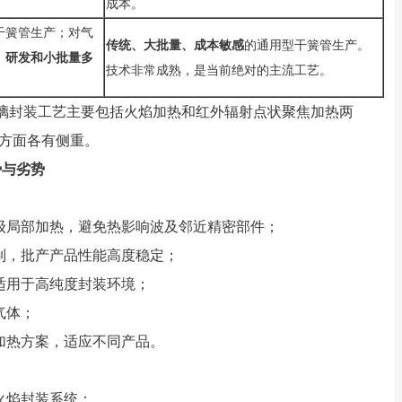
成本。
干簧管生产；对气
传统、大批量、成本敏感
的通用型干簧管生产。
；
研发和小批量多
技术非常成熟，是当前绝对的主流工艺。
。
封装工艺主要包括火焰加热和红外辐射点状聚焦加热两
方面各有侧重。
势与劣势
米级局部加热，避免热影响波及邻近精密部件；
控制，批产产品性能高度稳定；
，适用于高纯度封装环境；
燃气体；
整加热方案，适应不同产品。
于火焰封装系统；