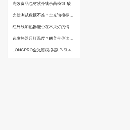
高效食品包材紫外线杀菌模组-酸奶杯原材料生产线杀菌
光伏测试数据不准？全光谱模拟器“铁三角”稳守MPP精度，客户抽检不再慌！
红外线加热器能否在不灭灯的情况下保持恒定温度呢？
选发热器只盯温度？朗普带你读懂抽真空红外线加热核心指标
LONGPRO全光谱模拟器LP-SL4040满足哪些标准？