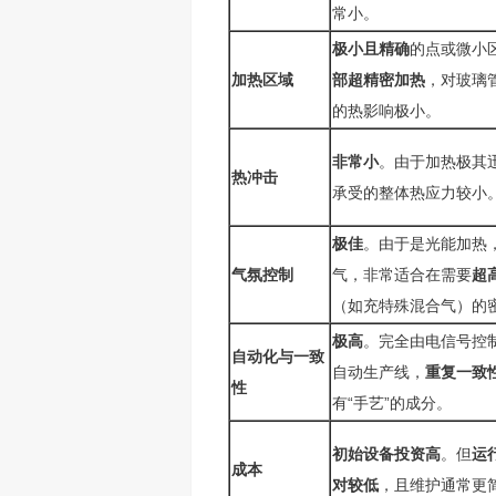
常小。
极小且精确
的点或微小
加热区域​
部超精密加热
，对玻璃
的热影响极小。
非常小
。由于加热极其
热冲击​
承受的整体热应力较小
极佳
。由于是光能加热
气氛控制​
气，非常适合在需要
超
（如充特殊混合气）的
极高
。完全由电信号控
自动化与一致
自动生产线，
重复一致
性​
有“手艺”的成分。
初始设备投资高
。但
运
成本​
对较低​
​，且维护通常更