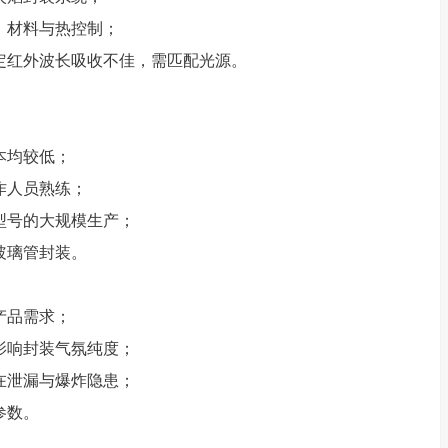
学、材料与热控制；
特定红外波长吸收不佳，需匹配光源。
成本均较低；
操作人员熟练；
流型号的大规模生产；
寸玻璃管封装。
化产品需求；
能影响封装气氛纯度；
存在泄漏与爆炸隐患；
参数。