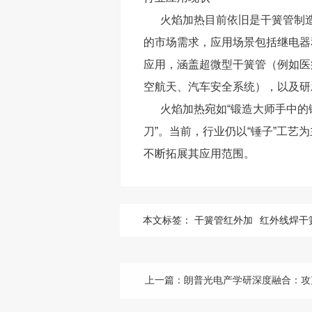
火焰加热目前依旧是干簧管制造
的市场需求，应用场景包括继电器
应用，涵盖超微型干簧管（例如医
空航天、汽车安全系统），以及研
火焰加热宛如“锻造大师手中的锤
刀”。当前，行业仍以“锤子”工艺
不断拓展其应用范围。
本文标签：
干簧管红外加
红外线焊干
上一篇：
朗普光电产学研深度融合：攻克DD6合金1200℃热机械