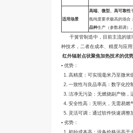
高端、微型、高可靠性​
适用场景​
氛纯度要求极高的场合
品种
生产（参数易调）
干簧管制造中，目前主流的玻璃
种技术，二者在成本、精度与应用
红外辐射点状聚焦加热技术的优
• 优势：
1. 高精度：可实现毫米乃至微
2. 一致性与良品率高：数字化
3. 洁净无污染：无燃烧副产物
4. 安全性高：无明火，无需易
5. 灵活可调：通过软件快速调
• 劣势：
1. 初始成本高：设备价格远高