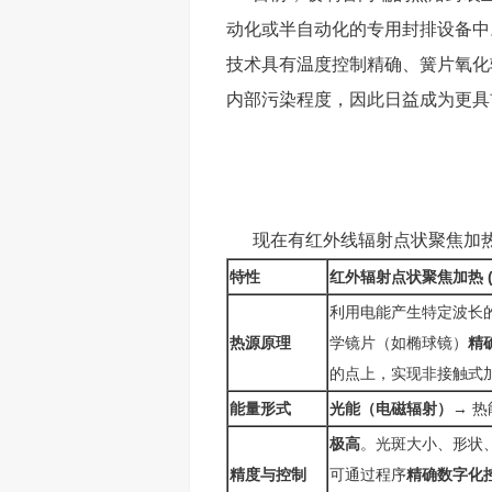
动化或半自动化的专用封排设备中
技术具有温度控制精确、簧片氧化
内部污染程度，因此日益成为更具
现在有红外线辐射点状聚焦加热器
特性
红外辐射点状聚焦加热 (
利用电能产生特定波长
热源原理​
学镜片（如椭球镜）
精
的点上，实现非接触式
能量形式
光能（电磁辐射）
→ 热
极高
。光斑大小、形状
精度与控制​
可通过程序
精确数字化