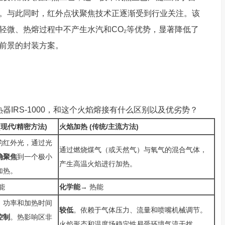
。与此同时，红外点状聚焦技术正逐渐受到行业关注。该
轻微、热熔过程中不产生水汽和CO₂等优势，显著降低了
前景的封装方案。
IRS-1000，和这个火焰熔接有什么区别以及优劣势？
现代/精密方法)
火焰加热 (传统/主流方法)
的红外光，通过光
通过燃烧煤气（或天然气）与氧气的混合气体，
确聚焦
到一个极小
产生高温火焰进行加热。
加热。
能
化学能
→ 热能
、功率和加热时间
较低
。依赖于气体压力、流量和喷嘴机械调节。
控制
。热影响区非
火焰形态和温度场稳定性易受环境气流干扰。