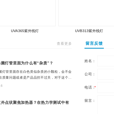
UVA365紫外线灯
UVB313紫外线灯
留言反馈
查看更多
姓名：
杀菌灯管里面为什么有“杂质”？
菌灯管里面存在白色类似杂质的小颗粒，会不会
公司：
在质量问题或者是产品品控不过关，对于这个问
16
电话：
*
留言：
红外点状聚焦加热器？在热力学测试中有
？