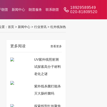
18929589549
于朗普
新闻中心
朗普服务
联系朗普
020-81809520
位置：
首页
>
新闻中心
>
行业资讯
>
红外线加热
更多阅读
查看更多
UV紫外线照射测
试探索高分子材料
老化之谜
紫外线杀菌灯能杀
灭大肠杆菌吗
探索线型红外聚焦