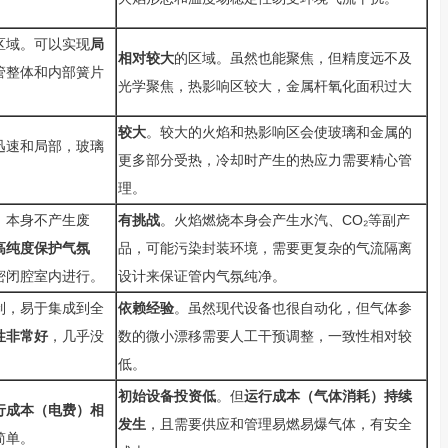
区域。可以实现
局
相对较大
的区域。虽然也能聚焦，但精度远不及
管整体和内部簧片
光学聚焦，热影响区较大，金属杆氧化面积过大
较大
。较大的火焰和热影响区会使玻璃和金属的
迅速和局部，玻璃
更多部分受热，冷却时产生的热应力需要精心管
。
理。
，本身不产生废
有挑战
。火焰燃烧本身会产生水汽、CO₂等副产
高纯度保护气氛
品，可能污染封装环境，需要更复杂的气流隔离
密闭腔室内进行。
设计来保证管内气氛纯净。
制，易于集成到全
依赖经验
。虽然现代设备也很自动化，但气体参
性非常好
，几乎没
数的微小漂移需要人工干预调整，一致性相对较
低。
初始设备投资低
。但
运行成本（气体消耗）持续
行成本（电费）相
发生
，且需要供应和管理易燃易爆气体，有安全
简单。