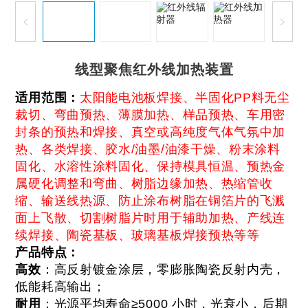
线型聚焦红外线加热装置
适用范围：
太阳能电池板焊接、半固化PP料无尘
裁切、弯曲预热、薄膜加热、样品预热、车用密
封条的预热和焊接、真空或高纯度气体气氛中加
热、各类焊接、胶水/油墨/油漆干燥、粉末涂料
固化、水溶性涂料固化、保持模具恒温、预热金
属硬化调整和弯曲、树脂边缘加热、热缩管收
缩、输送线热源、防止涂布树脂在铜箔片的飞溅
面上飞散、切割树脂片时用于辅助加热、产线连
续焊接、陶瓷基板、玻璃基板焊接预热等等
产品特点：
高效
：高反射镀金涂层，零膨胀陶瓷反射内壳，
低能耗高输出；
耐用
：光源平均寿命≥5000 小时，光衰小，后期