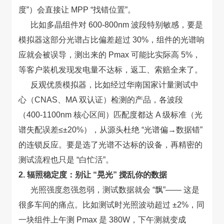
度”）会直接让 MPP “找错位置”。
比如多晶组件对 600-800nm 波段特别敏感，要是
模拟器这部分光谱占比偏差超过 30%，组件的光谱响
应就会被误导，测出来的 Pmax 可能比实际高 5%，
等客户装机发现发电量不达标，返工、索赔全来了。
反观优质模拟器，比如经过华南国家计量测试中
心（CNAS、MA 双认证）检测的产品，各波段
（400-1100nm 核心区间）匹配度都达 A 级标准（光
谱失配误差≤±20%），从源头杜绝 “光谱偏→数据错”
的连锁反应。要是选了光谱不达标的设备，再精密的
测试流程也只是 “白忙活”。
2. 辐照稳定度：别让 “晃光” 搅乱你的数据
光照强度忽强忽弱，测试数据就会 “飘”—— 这是
很多车间的痛点。比如测试时光照波动超过 ±2%，同
一块组件上午测 Pmax 是 380W，下午测就变成