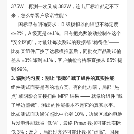
375W，再测一次又成 382W，连出厂标准都定不下
来，怎么给客户承诺性能？
国标早有明确要求：B 级模拟器的辐照不稳定度
≤±2%，A 级更是≤±1%。只有把光照波动控制在这个
“安全区间”，才能让每次测试的数据都 “稳得住”——
比如某组件厂换了达标模拟器后，同批次产品测试偏
差从 ±3% 降到 ±1%，客户抽检合格率直接从 85% 提
到 99%。
3. 辐照均匀度：别让 “阴影” 藏了组件的真实性能
组件测试面要是有的地方亮、有的地方暗，局部 “热
点” 或阴影会直接扭曲 MPP 结果 —— 就像给组件 “戴
了半边墨镜”，测出的性能根本不是它的真实水平。
比如测试面边缘光照比中心弱 10%，边缘区域的电池
片发电性能就被 “低估”，最终 Pmax 数据可能比实际
低 3%；反之，局部过亮还可能让数据 “虚高”。国标