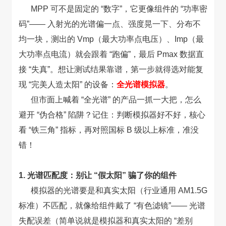
MPP 可不是固定的 “数字”，它更像组件的 “功率密
码”—— 入射光的光谱偏一点、强度晃一下、分布不
均一块，测出的 Vmp（最大功率点电压）、Imp（最
大功率点电流）就会跟着 “跑偏”，最后 Pmax 数据直
接 “失真”。想让测试结果靠谱，第一步就得选对能复
现 “完美人造太阳” 的设备：
全光谱模拟器
。
但市面上喊着 “全光谱” 的产品一抓一大把，怎么
避开 “伪合格” 陷阱？记住：判断模拟器好不好，核心
看 “铁三角” 指标，再对照国标 B 级以上标准，准没
错！
1. 光谱匹配度：别让 “假太阳” 骗了你的组件
模拟器的光谱要是和真实太阳（行业通用 AM1.5G
标准）不匹配，就像给组件戴了 “有色滤镜”—— 光谱
失配误差（简单说就是模拟器和真实太阳的 “差别