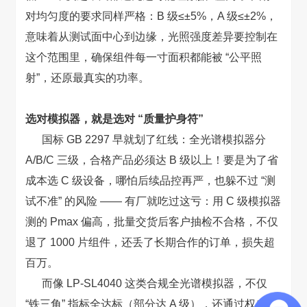
对均匀度的要求同样严格：B 级≤±5%，A 级≤±2%，
意味着从测试面中心到边缘，光照强度差异要控制在
这个范围里，确保组件每一寸面积都能被 “公平照
射”，还原最真实的功率。
选对模拟器，就是选对 “质量护身符”
国标 GB 2297 早就划了红线：全光谱模拟器分
A/B/C 三级，合格产品必须达 B 级以上！要是为了省
成本选 C 级设备，哪怕后续品控再严，也躲不过 “测
试不准” 的风险 —— 有厂就吃过这亏：用 C 级模拟器
测的 Pmax 偏高，批量交货后客户抽检不合格，不仅
退了 1000 片组件，还丢了长期合作的订单，损失超
百万。
而像 LP-SL4040 这类合规全光谱模拟器，不仅
“铁三角” 指标全达标（部分达 A 级），还通过权威机