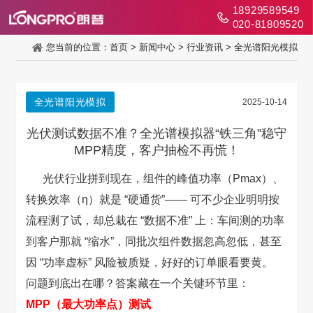
18929589549
020-81809520
您当前的位置：
首页
>
新闻中心
>
行业资讯
>
全光谱阳光模拟
全光谱阳光模拟
2025-10-14
光伏测试数据不准？全光谱模拟器“铁三角”稳守
MPP精度，客户抽检不再慌！
光伏行业拼到现在，组件的峰值功率（Pmax）、
转换效率（η）就是 “硬通货”—— 可不少企业明明按
流程测了试，却总栽在 “数据不准” 上：车间测的功率
到客户那就 “缩水”，同批次组件数据忽高忽低，甚至
因 “功率虚标” 风险被质疑，好好的订单眼看要黄。
问题到底出在哪？答案藏在一个关键环节里：
MPP（最大功率点）测试