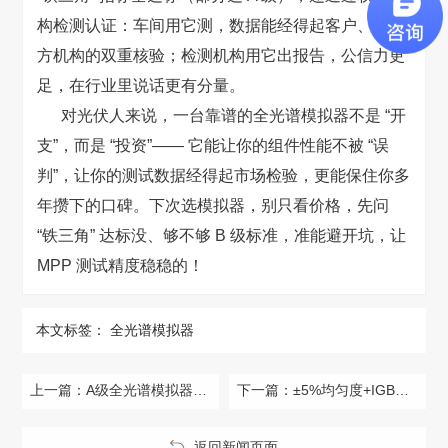
构检测认证：车间用它测，数据能经得起客户、第三
方机构的双重核验；检测机构用它出报告，公信力更
足，在行业里说话更有分量。
对光伏人来说，一台靠谱的全光谱模拟器不是 “开
支”，而是 “投资”—— 它能让你的组件性能不被 “误
判”，让你的测试数据经得起市场检验，更能保住你多
年攒下的口碑。下次选模拟器，别只看价格，先问
“铁三角” 达标没、够不够 B 级标准，准能避开坑，让
MPP 测试精度稳稳的！
本文标签：
全光谱模拟器
上一篇：
A级全光谱模拟器：±5%均匀度+IGBT逆变技术，重塑光伏/材料测试光源标准
下一篇：
±5%均匀度+IGBT逆变技术！朗普A级全光谱模拟器重塑光伏/材料测试新基准
返回新闻页面