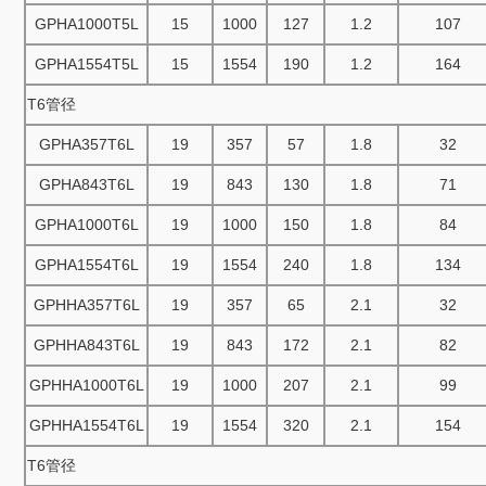
GPHA1000T5L
15
1000
127
1.2
107
GPHA1554T5L
15
1554
190
1.2
164
T6管径
GPHA357T6L
19
357
57
1.8
32
GPHA843T6L
19
843
130
1.8
71
GPHA1000T6L
19
1000
150
1.8
84
GPHA1554T6L
19
1554
240
1.8
134
GPHHA357T6L
19
357
65
2.1
32
GPHHA843T6L
19
843
172
2.1
82
GPHHA1000T6L
19
1000
207
2.1
99
GPHHA1554T6L
19
1554
320
2.1
154
T6管径