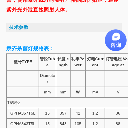
紫外光外泄直接照射人体。
技术参数
汞齐杀菌灯规格表：
管径Tub
长度le
功率Po
灯电Curr
灯管电压 Vol
型号TYPE
e
ngth
wer
ent
age at
Diamete
r
mm
mm
W
mA
V
T5管径
GPHA357T5L
15
357
42
1.2
36
GPHA843T5L
15
843
105
1.2
88