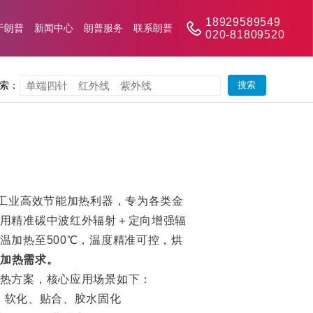
18929589549
于朗普
新闻中心
朗普服务
联系朗普
020-81809520
索：
是工业高效节能加热利器
，专为各类金
用精准碳中波红外辐射＋定向增强辐
温加热至500℃，温度精准可控，烘
加热需求。
热方案，核心应用场景如下：
、软化、贴合、胶水固化