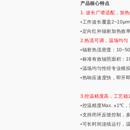
产品核心特点
1. 波长广谱适配，加
•工作波长覆盖2~10
•定向红外辐射加热效
2.热流可调，温场均匀
•辐射热流密度：10~5
•标准有效辐照面积：1
•温场均匀性经专业模
•热响应速度快，即开
3.控温精度高，工艺稳
•控温精度Max. ±1
•支持闭环反馈控制，
•可长时间连续运行，