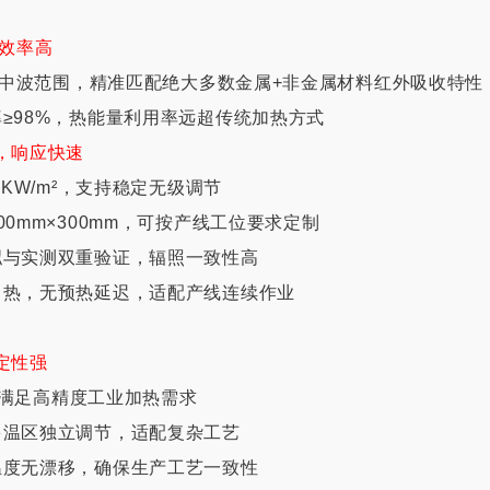
热效率高
μm中波范围，精准匹配绝大多数金属+非金属材料红外吸收特性
率≥98%，热能量利用率远超传统加热方式
，响应快速
0KW/m²，支持稳定无级调节
00mm×300mm，可按产线工位要求定制
拟与实测双重验证，辐照一致性高
即热，无预热延迟，适配产线连续作业
定性强
℃，满足高精度工业加热需求
多温区独立调节，适配复杂工艺
温度无漂移，确保生产工艺一致性