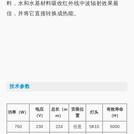
料，水和水基材料吸收红外线中波辐射效果最
佳，并将它直接转换成热能。
技术参数
电压
总长（m
安装位
有效寿命
功率（W）
灯头
（V）
m）
置
（H）
750
230
224
任意
SK15
5000