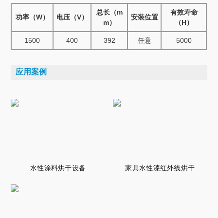
总长（m
有效寿命
功率（W）
电压（V）
安装位置
m）
（H）
1500
400
392
任意
5000
应用案例
水性涂料烘干设备
家具水性漆红外线烘干