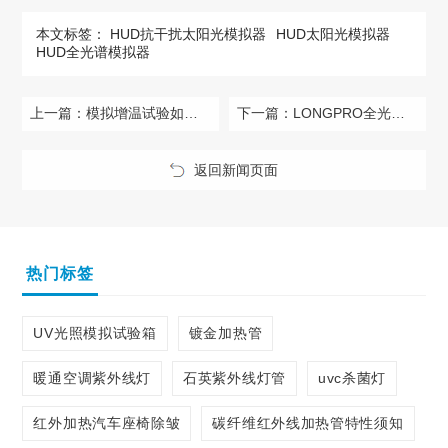
本文标签：
HUD抗干扰太阳光模拟器
HUD太阳光模拟器
HUD全光谱模拟器
上一篇：
模拟增温试验如何做到精细化研究？
下一篇：
LONGPRO全光谱模拟器LP-SL4040满足哪些标准？
返回新闻页面
热门标签
UV光照模拟试验箱
镀金加热管
暖通空调紫外线灯
石英紫外线灯管
uvc杀菌灯
红外加热汽车座椅除皱
碳纤维红外线加热管特性须知